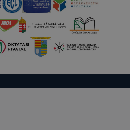
ztatását. A
kie-kat, de
ookie-k
 vagy
ése által
kcióinak
ödni