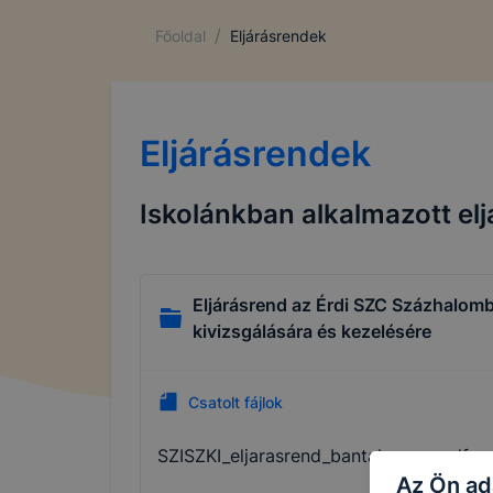
/
Főoldal
Eljárásrendek
Eljárásrendek
Iskolánkban alkalmazott el
Eljárásrend az Érdi SZC Százhalom
kivizsgálására és kezelésére
Csatolt fájlok
SZISZKI_eljarasrend_bantalmazas.pdf
Az Ön ad