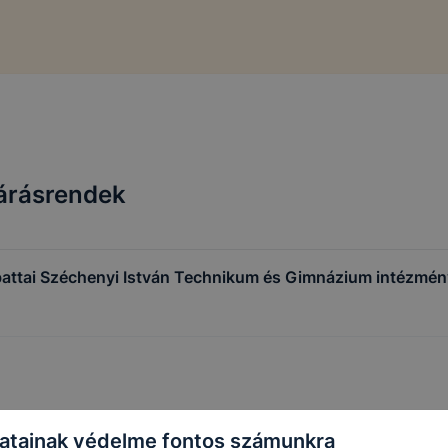
járásrendek
battai Széchenyi István Technikum és Gimnázium intézmén
atainak védelme fontos számunkra