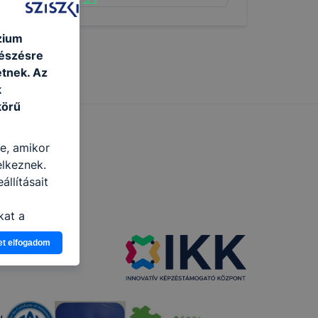
zium
gészésre
tnek. Az
k
körű
re, amikor
elkeznek.
llításait
kat a
n, hogyan
et elfogadom
zeit
ítsunk Önnek
lap
-kat?