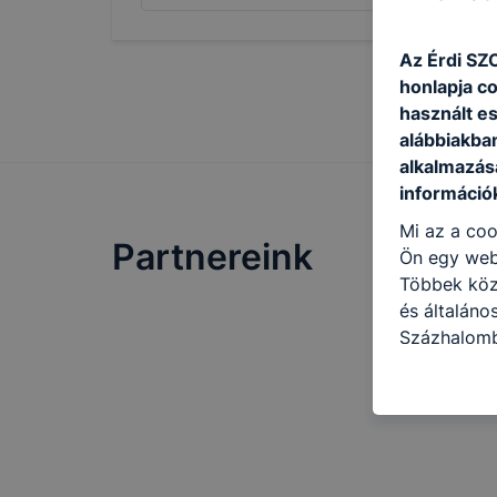
Az É
rdi SZ
honlapja c
használt e
alábbiakba
alkalmazásá
információ
Mi az a coo
Partnereink
Ön egy web
Többek közö
és általáno
Százhalomb
következő c
használja Ö
látogatja, 
még jobb fe
fejlesztése