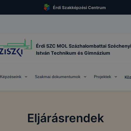
Érdi Szakképzési Centrum
Érdi SZC MOL Százhalombattai Szécheny
István Technikum és Gimnázium
Képzéseink
Szakmai dokumentumok
Projektek
Köz
Eljárásrendek