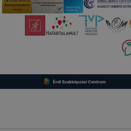
rn böngésző engedélyezi a cookie-k beállításának a válto
ngésző alapértelmezettként automatikusan elfogadja a coo
ban megváltoztathatók. Felhívjuk figyelmét, hogy mivel a c
apunk használhatóságának és folyamatainak megkönnyítése
tele, a cookie-k alkalmazásának megakadályozása vagy törl
t, hogy felhasználóink nem lesznek képesek honlapunk fun
 használatára, vagy a honlap a tervezettől eltérően fog műk
ben.
Érdi Szakképzési Centrum