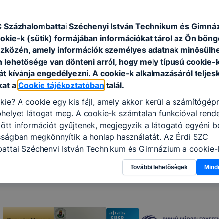
C Százhalombattai Széchenyi István Technikum és Gimná
ookie-k (sütik) formájában információkat tárol az Ön bön
szközén, amely információk személyes adatnak minősülhe
n lehetősége van dönteni arról, hogy mely típusú cookie-
t kívánja engedélyezni. A cookie-k alkalmazásáról teljes
kat a
Cookie tájékoztatóban
talál.
kie? A cookie egy kis fájl, amely akkor kerül a számítógép
helyet látogat meg. A cookie-k számtalan funkcióval rend
tt információt gyűjtenek, megjegyzik a látogató egyéni beá
sságban megkönnyítik a honlap használatát. Az É
rdi SZC
attai Széchenyi István Technikum és Gimnázium
a cookie-
élokból használja: információ gyűjtése azzal kapcsolatba
További lehetőségek
Mind
n a honlapot -annak felmérésével, hogy a honlap melyik rés
vagy használja leginkább, így megtudhatjuk, hogyan biztos
lhasználói élményt, ha ismét meglátogatja oldalunkat, hon
. Hogyan ellenőrizheti és hogyan tudja kikapcsolni a cookie