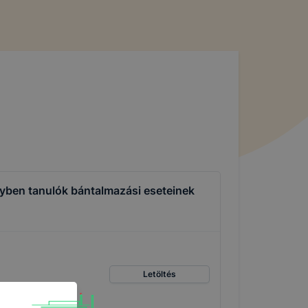
yben tanulók bántalmazási eseteinek
Letöltés