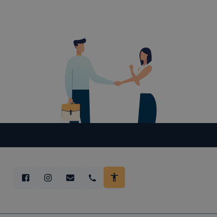
Minden mode
legtöbb bö
ezek általá
célja honl
lehetővé té
előfordulha
teljes körű
böngészőjé