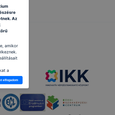
zium
gészésre
tnek. Az
k
körű
re, amikor
elkeznek.
llításait
kat a
n, hogyan
et elfogadom
zeit
ítsunk Önnek
lap
-kat?
ztatását. A
kie-kat, de