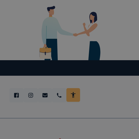
ezek általá
célja honl
lehetővé té
előfordulha
teljes körű
böngészőjé