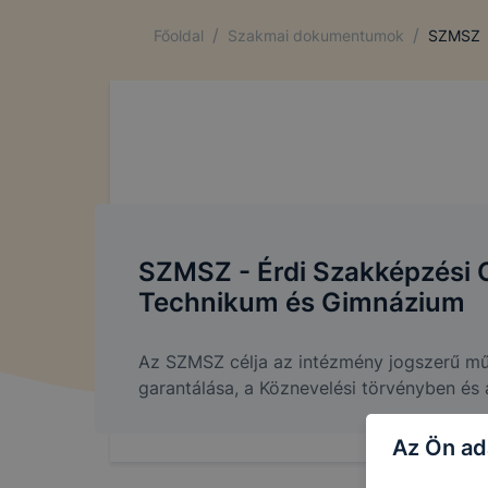
/
/
Főoldal
Szakmai dokumentumok
SZMSZ
SZMSZ - Érdi Szakképzési 
Technikum és Gimnázium
Az SZMSZ célja az intézmény jogszerű m
garantálása, a Köznevelési törvényben és a
Az Ön ad