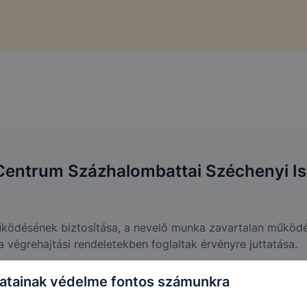
Centrum Százhalombattai Széchenyi I
űködésének biztosítása, a nevelő munka zavartalan működ
 végrehajtási rendeletekben foglaltak érvényre juttatása.
atainak védelme fontos számunkra