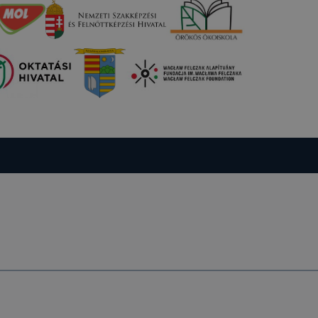
ookie-k
 vagy
ése által
kcióinak
ödni