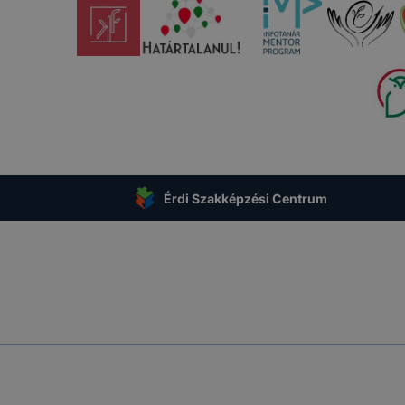
ban megváltoztathatók. Felhívjuk figyelmét, hogy mivel a c
apunk használhatóságának és folyamatainak megkönnyítése
tele, a cookie-k alkalmazásának megakadályozása vagy törl
t, hogy felhasználóink nem lesznek képesek honlapunk fun
 használatára, vagy a honlap a tervezettől eltérően fog műk
ben.
Érdi Szakképzési Centrum