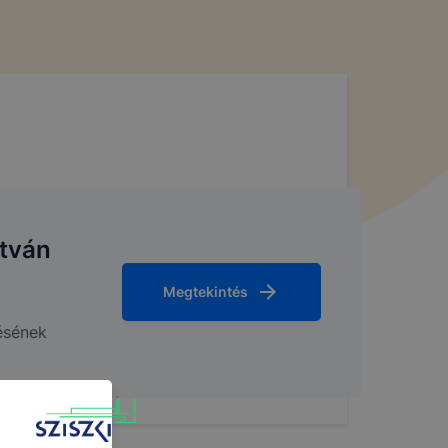
stván
Megtekintés
ésének