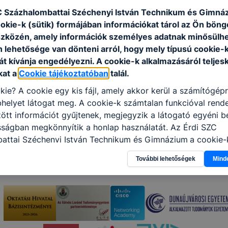
C Százhalombattai Széchenyi István Technikum és Gimná
ookie-k (sütik) formájában információkat tárol az Ön bön
szközén, amely információk személyes adatnak minősülhe
n lehetősége van dönteni arról, hogy mely típusú cookie-
t kívánja engedélyezni. A cookie-k alkalmazásáról teljes
kat a
Cookie tájékoztatóban
talál.
kie? A cookie egy kis fájl, amely akkor kerül a számítógép
helyet látogat meg. A cookie-k számtalan funkcióval rend
tt információt gyűjtenek, megjegyzik a látogató egyéni beá
sságban megkönnyítik a honlap használatát. Az É
rdi SZC
attai Széchenyi István Technikum és Gimnázium
a cookie-
élokból használja: információ gyűjtése azzal kapcsolatba
További lehetőségek
Mind
n a honlapot -annak felmérésével, hogy a honlap melyik rés
vagy használja leginkább, így megtudhatjuk, hogyan biztos
lhasználói élményt, ha ismét meglátogatja oldalunkat, hon
. Hogyan ellenőrizheti és hogyan tudja kikapcsolni a cookie
rn böngésző engedélyezi a cookie-k beállításának a válto
ngésző alapértelmezettként automatikusan elfogadja a coo