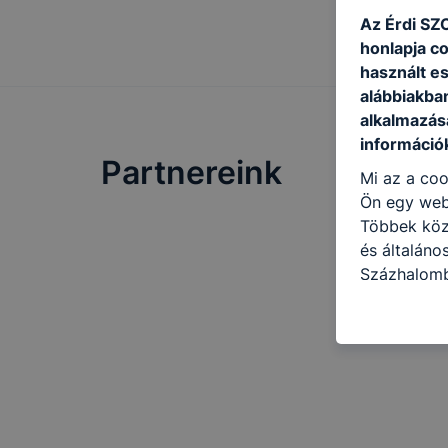
Az É
rdi SZ
honlapja c
használt e
alábbiakba
alkalmazásá
információ
Partnereink
Mi az a coo
Ön egy web
Többek közö
és általáno
Százhalomb
következő c
használja Ö
látogatja, 
még jobb fe
fejlesztése
Minden mode
legtöbb bö