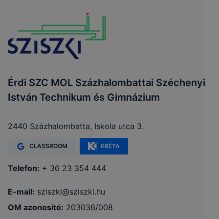
Érdi SZC MOL Százhalombattai Széchenyi
István Technikum és Gimnázium
2440 Százhalombatta, Iskola utca 3.
CLASSROOM
KRÉTA
Telefon:
+ 36 23 354 444
E-mail:
sziszki@sziszki.hu
OM azonosító:
203036/008