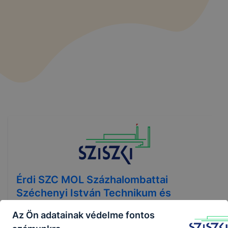
Érdi SZC MOL Százhalombattai
Széchenyi István Technikum és
Gimnázium
Az Ön adatainak védelme fontos