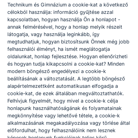
Technikum és Gimnázium
a cookie-kat a következő
OM azonosító
:
203036/008
célokból használja: információ gyűjtése azzal
kapcsolatban, hogyan használja Ön a honlapot -
annak felmérésével, hogy a honlap melyik részeit
Adatvédelmi
dr. Lojek Levente
látogatja, vagy használja leginkább, így
tisztviselő
:
info@adatvedelmitisztviselo.info
megtudhatjuk, hogyan biztosítsunk Önnek még jobb
felhasználói élményt, ha ismét meglátogatja
oldalunkat, honlap fejlesztése. Hogyan ellenőrizheti
és hogyan tudja kikapcsolni a cookie-kat? Minden
modern böngésző engedélyezi a cookie-k
beállításának a változtatását. A legtöbb böngésző
alapértelmezettként automatikusan elfogadja a
cookie-kat, de ezek általában megváltoztathatók.
Felhívjuk figyelmét, hogy mivel a cookie-k célja
honlapunk használhatóságának és folyamatainak
Partnereink
megkönnyítése vagy lehetővé tétele, a cookie-k
alkalmazásának megakadályozása vagy törlése által
előfordulhat, hogy felhasználóink nem lesznek
képesek honlapunk funkcióinak teljes körű