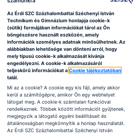
számunkra
Telefon
:
+ 36 23 354 444
Az É
rdi SZC Százhalombattai Széchenyi István
Technikum és Gimnázium
honlapja cookie-k
(sütik) formájában információkat tárol az Ön
Fax
:
+ 36 23 354 444
böngészésre használt eszközén, amely
információk személyes adatnak minősülhetnek. Az
alábbiakban lehetősége van dönteni arról, hogy
mely típusú cookie-k alkalmazását kívánja
Központi ügyfélszolgálat
:
+ 36 23 354 444
engedélyezni. A cookie-k alkalmazásáról
teljeskörű információkat a
Cookie tájékoztatóban
talál.
E-mail cím
:
sziszki@sziszki.hu
Mi az a cookie? A cookie egy kis fájl, amely akkor
kerül a számítógépre, amikor Ön egy webhelyet
látogat meg. A cookie-k számtalan funkcióval
Székhely
:
2440 Százhalombatta, Iskola utca
rendelkeznek. Többek között információt gyűjtenek,
3.
megjegyzik a látogató egyéni beállításait és
általánosságban megkönnyítik a honlap használatát.
Az É
rdi SZC Százhalombattai Széchenyi István