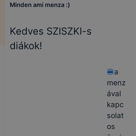
Minden ami menza :)
Kedves SZISZKI-s
diákok!
🍔
a
menz
ával
kapc
solat
os