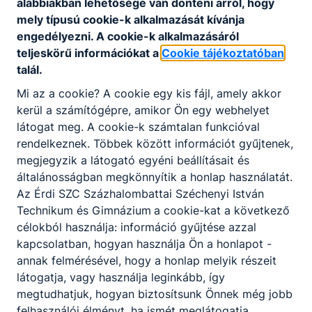
étkezé
alábbiakban lehetősége van dönteni arról, hogy
mely típusú cookie-k alkalmazását kívánja
ssel és
engedélyezni. A cookie-k alkalmazásáról
lemon
teljeskörű információkat a
Cookie tájékoztatóban
dással
talál.
kapcs
Mi az a cookie? A cookie egy kis fájl, amely akkor
olatos
kerül a számítógépre, amikor Ön egy webhelyet
tudniv
látogat meg. A cookie-k számtalan funkcióval
alók
rendelkeznek. Többek között információt gyűjtenek,
regiszt
megjegyzik a látogató egyéni beállításait és
ráció
általánosságban megkönnyítik a honlap használatát.
Az É
rdi SZC Százhalombattai Széchenyi István
és
Technikum és Gimnázium
a cookie-kat a következő
bejele
célokból használja: információ gyűjtése azzal
ntkezé
kapcsolatban, hogyan használja Ön a honlapot -
s
annak felmérésével, hogy a honlap melyik részeit
heti
látogatja, vagy használja leginkább, így
étlap
megtudhatjuk, hogyan biztosítsunk Önnek még jobb
felhasználói élményt, ha ismét meglátogatja