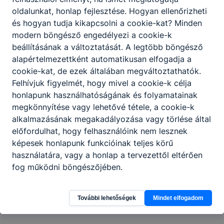
e-mail
oldalunkat, honlap fejlesztése. Hogyan ellenőrizheti
címek
és hogyan tudja kikapcsolni a cookie-kat? Minden
telefon
modern böngésző engedélyezi a cookie-k
os
beállításának a változtatását. A legtöbb böngésző
elérhet
alapértelmezettként automatikusan elfogadja a
ősége
cookie-kat, de ezek általában megváltoztathatók.
Felhívjuk figyelmét, hogy mivel a cookie-k célja
k
honlapunk használhatóságának és folyamatainak
🌭🍕🍟
megkönnyítése vagy lehetővé tétele, a cookie-k
🍰🌭🍕
alkalmazásának megakadályozása vagy törlése által
előfordulhat, hogy felhasználóink nem lesznek
🍟🍰🌭
képesek honlapunk funkcióinak teljes körű
🍕🍟🍰
használatára, vagy a honlap a tervezettől eltérően
🌭🍕
fog működni böngészőjében.
További lehetőségek
Mindet elfogadom