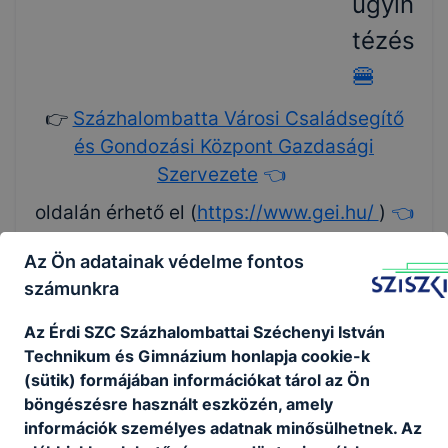
ügyin
tézés
🍔
👉
Százhalombatta Városi Családsegítő
és Gondozási Központ Gazdasági
Szervezete
👈
oldalán érhető el
(
https://www.gei.hu/
)
👈
Az Ön adatainak védelme fontos
🌭🍕🍟
számunkra
🍰🌭🍕
Az É
rdi SZC Százhalombattai Széchenyi István
🍟🍰🌭
Technikum és Gimnázium
honlapja cookie-k
🍕🍟🍰
(sütik) formájában információkat tárol az Ön
böngészésre használt eszközén, amely
🌭🍕
információk személyes adatnak minősülhetnek. Az