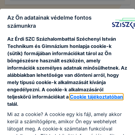
Az Ön adatainak védelme fontos
Széchenyi 2020 projektek
számunkra
Az É
rdi SZC Százhalombattai Széchenyi István
Technikum és Gimnázium
honlapja cookie-k
További projektjeink
(sütik) formájában információkat tárol az Ön
böngészésre használt eszközén, amely
információk személyes adatnak minősülhetnek. Az
alábbiakban lehetősége van dönteni arról, hogy
Nincs találat
mely típusú cookie-k alkalmazását kívánja
engedélyezni. A cookie-k alkalmazásáról
teljeskörű információkat a
Cookie tájékoztatóban
talál.
Mi az a cookie? A cookie egy kis fájl, amely akkor
kerül a számítógépre, amikor Ön egy webhelyet
látogat meg. A cookie-k számtalan funkcióval