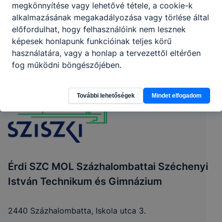
megkönnyítése vagy lehetővé tétele, a cookie-k
alkalmazásának megakadályozása vagy törlése által
előfordulhat, hogy felhasználóink nem lesznek
képesek honlapunk funkcióinak teljes körű
használatára, vagy a honlap a tervezettől eltérően
fog működni böngészőjében.
További lehetőségek
Mindet elfogadom
Érdi SZC MOL Százhalombattai Széchenyi
István Technikum és Gimnázium
2440 Százhalombatta, Iskola utca 3.