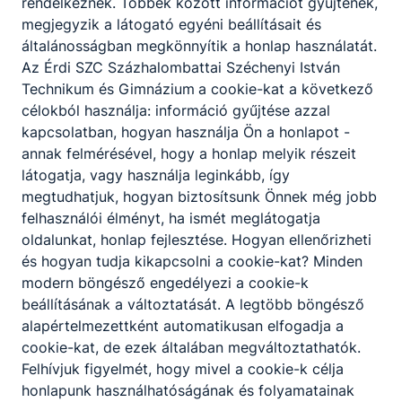
rendelkeznek. Többek között információt gyűjtenek,
megjegyzik a látogató egyéni beállításait és
általánosságban megkönnyítik a honlap használatát.
Az É
rdi SZC Százhalombattai Széchenyi István
Partnereink
Technikum és Gimnázium
a cookie-kat a következő
célokból használja: információ gyűjtése azzal
kapcsolatban, hogyan használja Ön a honlapot -
annak felmérésével, hogy a honlap melyik részeit
látogatja, vagy használja leginkább, így
megtudhatjuk, hogyan biztosítsunk Önnek még jobb
felhasználói élményt, ha ismét meglátogatja
oldalunkat, honlap fejlesztése. Hogyan ellenőrizheti
és hogyan tudja kikapcsolni a cookie-kat? Minden
modern böngésző engedélyezi a cookie-k
beállításának a változtatását. A legtöbb böngésző
alapértelmezettként automatikusan elfogadja a
cookie-kat, de ezek általában megváltoztathatók.
Felhívjuk figyelmét, hogy mivel a cookie-k célja
honlapunk használhatóságának és folyamatainak