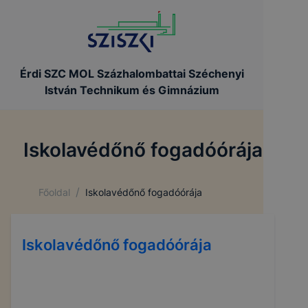
Érdi SZC MOL Százhalombattai Széchenyi
István Technikum és Gimnázium
Iskolavédőnő fogadóórája
/
Főoldal
Iskolavédőnő fogadóórája
Iskolavédőnő fogadóórája