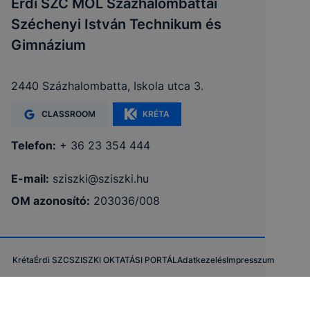
Érdi SZC MOL Százhalombattai
Széchenyi István Technikum és
Gimnázium
2440 Százhalombatta, Iskola utca 3.
CLASSROOM
KRÉTA
Telefon:
+ 36 23 354 444
E-mail:
sziszki@sziszki.hu
OM azonosító:
203036/008
Kréta
Érdi SZC
SZISZKI OKTATÁSI PORTÁL
Adatkezelés
Impresszum