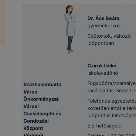
Dr. Ács Beáta
gyermekorvos
Csütörtök, változó
időpontban
Czirok Ildikó
iskolavédőnő
Fogadóóra/személye
Százhalombatta
tanácsadás: Kedd 11-
Város
Önkormányzat
Telefonos egyezteté
Városi
követően ettől eltérő
Családsegítő és
időpont is lehetséges
Gondozási
Elérhetőségek:
Központ
Védőnői
Telefon: +36 20 236