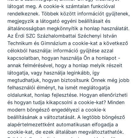
Kérem használják az
látogat meg. A cookie-k számtalan funkcióval
melletti postaládát!
rendelkeznek. Többek között információt gyűjtenek,
megjegyzik a látogató egyéni beállításait és
általánosságban megkönnyítik a honlap használatát.
Az É
rdi SZC Százhalombattai Széchenyi István
Technikum és Gimnázium
a cookie-kat a következő
célokból használja: információ gyűjtése azzal
kapcsolatban, hogyan használja Ön a honlapot -
Partnereink
annak felmérésével, hogy a honlap melyik részeit
látogatja, vagy használja leginkább, így
megtudhatjuk, hogyan biztosítsunk Önnek még jobb
felhasználói élményt, ha ismét meglátogatja
oldalunkat, honlap fejlesztése. Hogyan ellenőrizheti
és hogyan tudja kikapcsolni a cookie-kat? Minden
modern böngésző engedélyezi a cookie-k
beállításának a változtatását. A legtöbb böngésző
alapértelmezettként automatikusan elfogadja a
cookie-kat, de ezek általában megváltoztathatók.